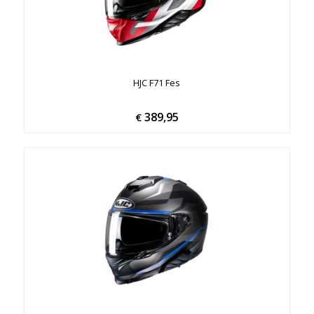
HJC F71 Fes
389,95
€