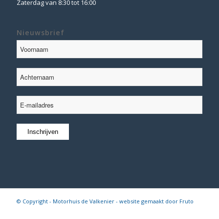
Zaterdag van 8:30 tot 16:00
Nieuwsbrief
© Copyright - Motorhuis de Valkenier - website gemaakt door
Fruto
Digital
Algemene voorwaarden
|
Disclaimer
|
Privacy