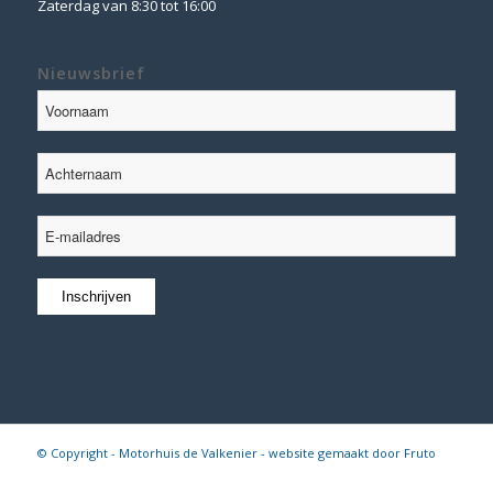
Zaterdag van 8:30 tot 16:00
Nieuwsbrief
© Copyright - Motorhuis de Valkenier - website gemaakt door
Fruto
Digital
Algemene voorwaarden
|
Disclaimer
|
Privacy