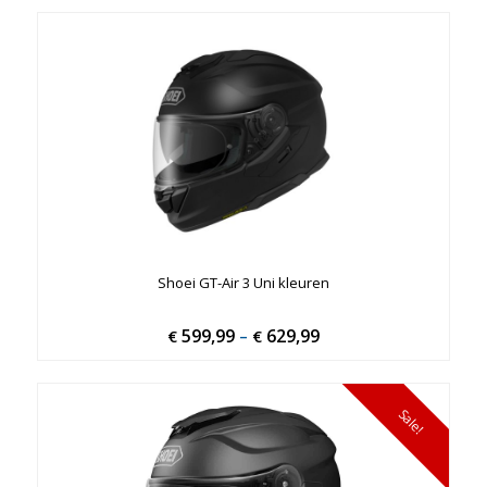
Shoei GT-Air 3 Uni kleuren
599,99
629,99
Price
€
–
€
range:
€ 599,99
through
Sale!
€ 629,99