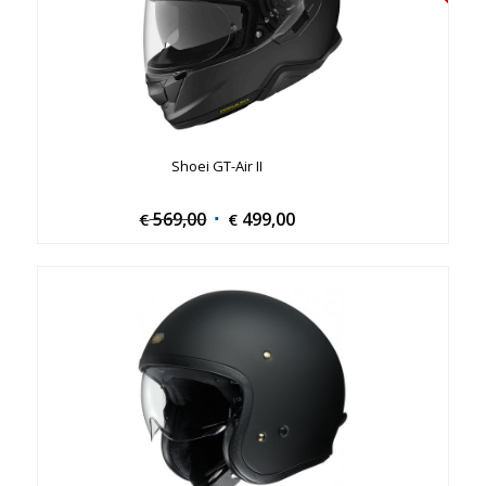
Shoei GT-Air II
569,00
Original
499,00
Current
€
€
price
price
was:
is:
€ 569,00.
€ 499,00.