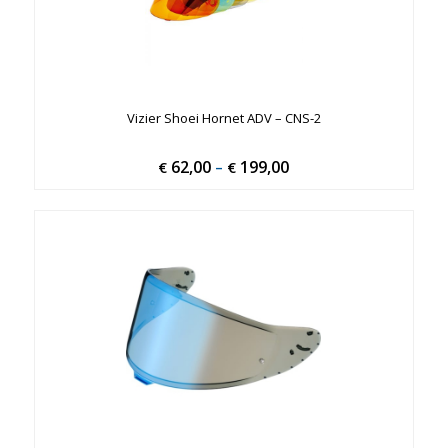
Vizier Shoei Hornet ADV – CNS-2
62,00
199,00
Price
€
–
€
range:
€ 62,00
through
€ 199,00