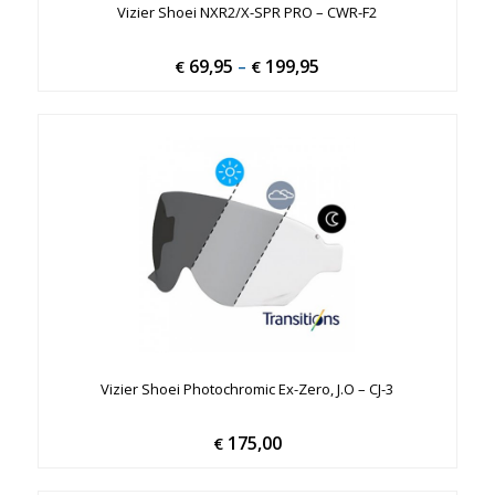
Vizier Shoei NXR2/X-SPR PRO – CWR-F2
69,95
199,95
Price
€
–
€
range:
€ 69,95
through
€ 199,95
Vizier Shoei Photochromic Ex-Zero, J.O – CJ-3
175,00
€