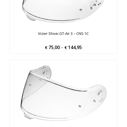
Vizier Shoei GT-Air 3 – CNS-1C
75,00
144,95
Price
€
–
€
range:
€ 75,00
through
€ 144,95