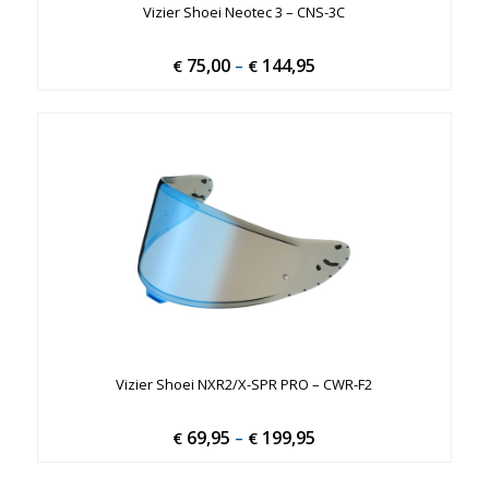
Vizier Shoei Neotec 3 – CNS-3C
75,00
144,95
Price
€
–
€
range:
€ 75,00
through
€ 144,95
Vizier Shoei NXR2/X-SPR PRO – CWR-F2
69,95
199,95
Price
€
–
€
range: