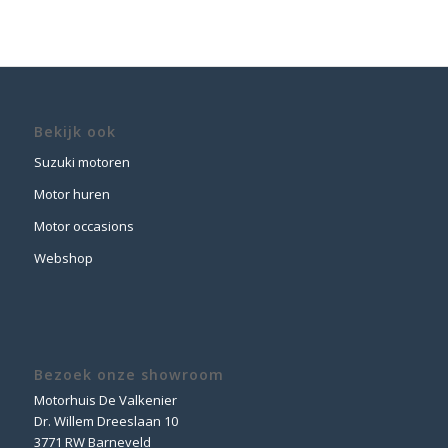
€ 69,95
through
€ 199,95
Bekijk ook
Suzuki motoren
Motor huren
Motor occasions
Webshop
Bezoek onze showroom
Motorhuis De Valkenier
Dr. Willem Dreeslaan 10
3771 RW Barneveld