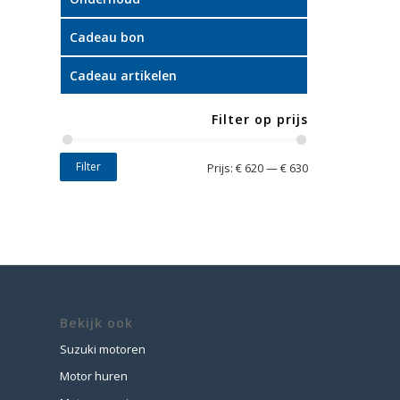
Cadeau bon
Cadeau artikelen
Filter op prijs
Filter
Prijs:
€ 620
—
€ 630
Bekijk ook
Suzuki motoren
Motor huren