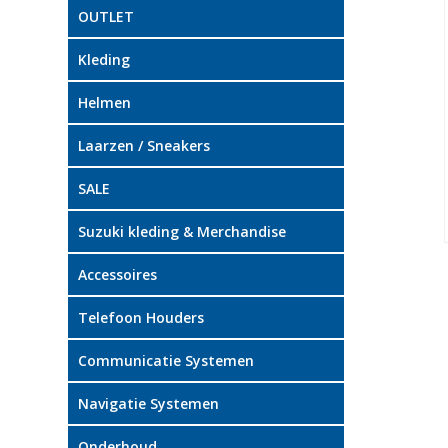
OUTLET
Kleding
Helmen
Laarzen / Sneakers
SALE
Suzuki kleding & Merchandise
Accessoires
Telefoon Houders
Communicatie Systemen
Navigatie Systemen
Onderhoud