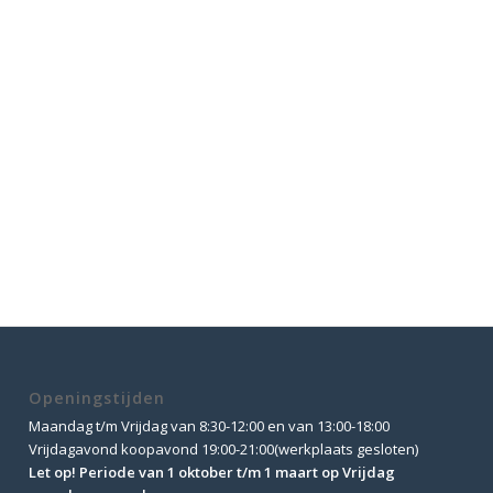
Openingstijden
Maandag t/m Vrijdag van 8:30-12:00 en van 13:00-18:00
Vrijdagavond koopavond 19:00-21:00(werkplaats gesloten)
Let op! Periode van 1 oktober t/m 1 maart op Vrijdag