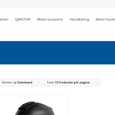
toren
QJMOTOR
Motor occasions
Verzekering
Motor hure
Sorteer op
Standaard
Toon
15 Producten per pagina