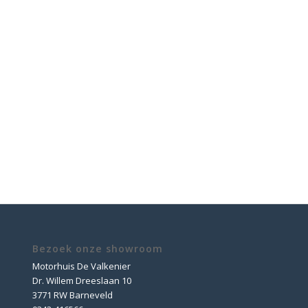
Bezoek onze showroom
Motorhuis De Valkenier
Dr. Willem Dreeslaan 10
3771 RW Barneveld