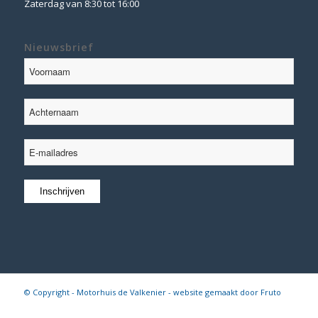
Zaterdag van 8:30 tot 16:00
Nieuwsbrief
© Copyright - Motorhuis de Valkenier - website gemaakt door
Fruto
Digital
Algemene voorwaarden
|
Disclaimer
|
Privacy