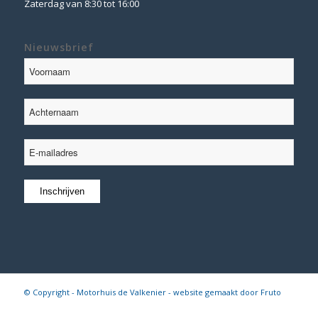
Zaterdag van 8:30 tot 16:00
Nieuwsbrief
© Copyright - Motorhuis de Valkenier - website gemaakt door
Fruto
Digital
Algemene voorwaarden
|
Disclaimer
|
Privacy