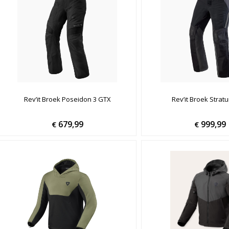
Rev’it Broek Poseidon 3 GTX
Rev’it Broek Stra
679,99
999,99
€
€