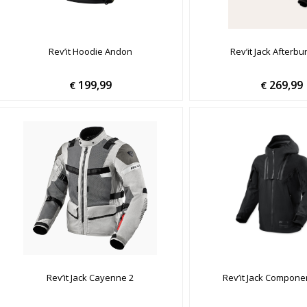
Rev’it Hoodie Andon
Rev’it Jack Afterb
199,99
269,99
€
€
Rev’it Jack Cayenne 2
Rev’it Jack Compone