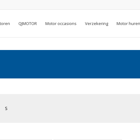
toren
QJMOTOR
Motor occasions
Verzekering
Motor hure
S