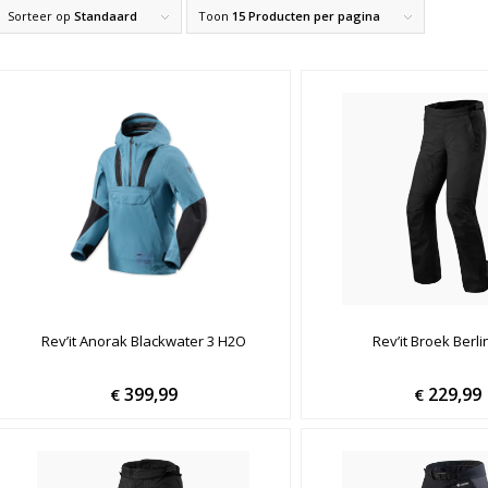
Sorteer op
Standaard
Toon
15 Producten per pagina
Rev’it Anorak Blackwater 3 H2O
Rev’it Broek Berl
399,99
229,99
€
€