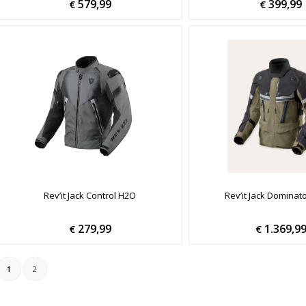
579,99
399,99
€
€
Rev’it Jack Control H2O
Rev’it Jack Dominat
279,99
1.369,9
€
€
1
2