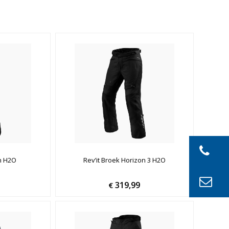
in H2O
Rev’it Broek Horizon 3 H2O
319,99
€