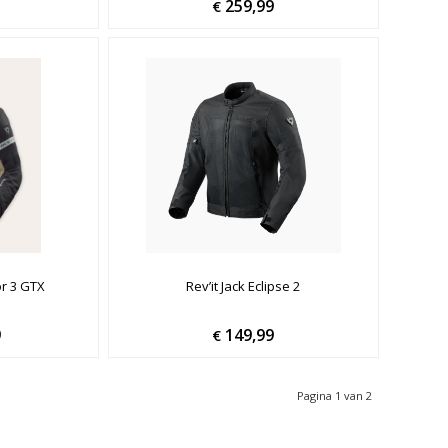
259,99
€
or 3 GTX
Rev’it Jack Eclipse 2
9
149,99
€
Pagina 1 van 2