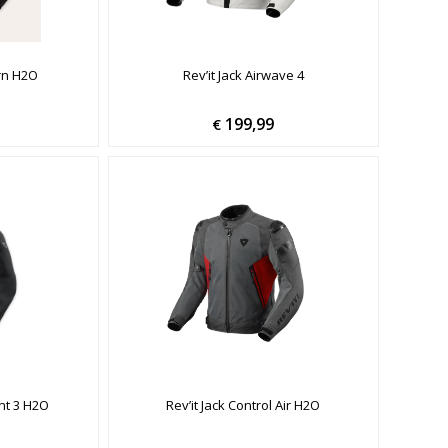
urn H2O
Rev’it Jack Airwave 4
199,99
€
nt 3 H2O
Rev’it Jack Control Air H2O