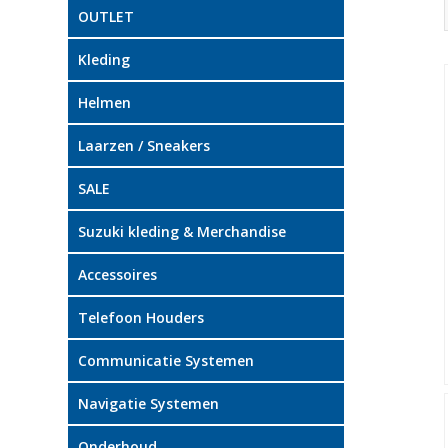
OUTLET
Kleding
Helmen
Laarzen / Sneakers
SALE
Suzuki kleding & Merchandise
Accessoires
Telefoon Houders
Communicatie Systemen
Navigatie Systemen
Onderhoud