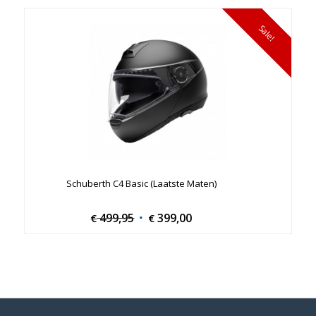
Sale!
Schuberth C4 Basic (Laatste Maten)
499,95
Original
399,00
Current
€
€
price
price
was:
is:
€ 499,95.
€ 399,00.