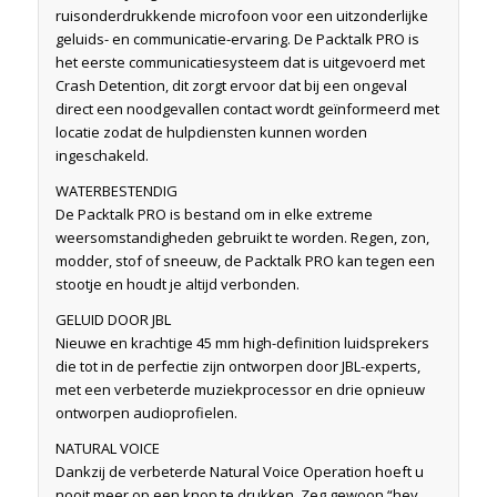
ruisonderdrukkende microfoon voor een uitzonderlijke
geluids- en communicatie-ervaring. De Packtalk PRO is
het eerste communicatiesysteem dat is uitgevoerd met
Crash Detention, dit zorgt ervoor dat bij een ongeval
direct een noodgevallen contact wordt geïnformeerd met
locatie zodat de hulpdiensten kunnen worden
ingeschakeld.
WATERBESTENDIG
De Packtalk PRO is bestand om in elke extreme
weersomstandigheden gebruikt te worden. Regen, zon,
modder, stof of sneeuw, de Packtalk PRO kan tegen een
stootje en houdt je altijd verbonden.
GELUID DOOR JBL
Nieuwe en krachtige 45 mm high-definition luidsprekers
die tot in de perfectie zijn ontworpen door JBL-experts,
met een verbeterde muziekprocessor en drie opnieuw
ontworpen audioprofielen.
NATURAL VOICE
Dankzij de verbeterde Natural Voice Operation hoeft u
nooit meer op een knop te drukken. Zeg gewoon “hey