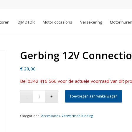
toren
QJMOTOR
Motor occasions
Verzekering
Motor hure
Gerbing 12V Connectio
€
20,00
Bel 0342 416 566 voor de actuele voorraad van dit pro
Toevoegen aan winkelwagen
Categorieën:
Accessoires
,
Verwarmde Kleding