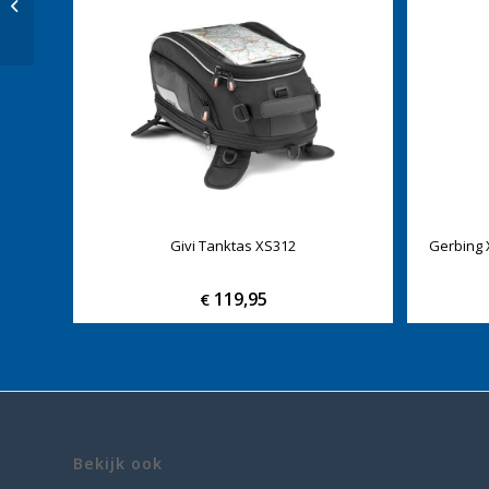
BMW/Sigarettenplug
Givi Tanktas XS312
Gerbing 
119,95
€
Bekijk ook