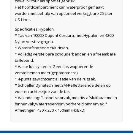
zowel bij tour als sportief gebruik.
Het hoofdcompartiment kan waterproof gemaakt
worden met behulp van optioneel verkrijgbare 25 Liter
US-Liner.
Specificaties:Hypalon
* Tas van 1000D Dupont Cordura, met Hypalon en 420D
Nylon verstevigingen.
* Waterafstotende YKK ritsen.
* Volledig verstelbare schouderbanden en afneembare
tailleband.
* Vaste lus systeem. Geen los wapperende
verstelriemen meer(gepatenteerd)
* 4-punts gewichtcentralisatie van de rugzak.
* Schoeller Dynatech met 3M-Reflecterende delen op
voor en achterzijde van de tas.
* Vakindeling: Flexibel voorvak, met rits afsluitbaar mesh
binnenvak,Waterreservoir voorbereid binnenvak. *
Afmetingen: 430 x 250 x 150mm (HxBxD)