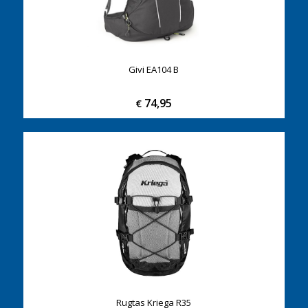
Givi EA104 B
74,95
€
Rugtas Kriega R35