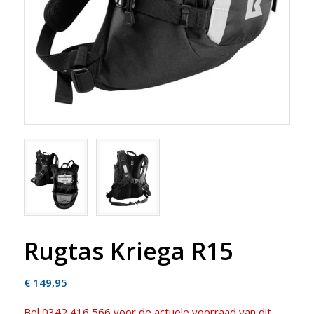
Rugtas Kriega R15
€
149,95
Bel 0342 416 566 voor de actuele voorraad van dit