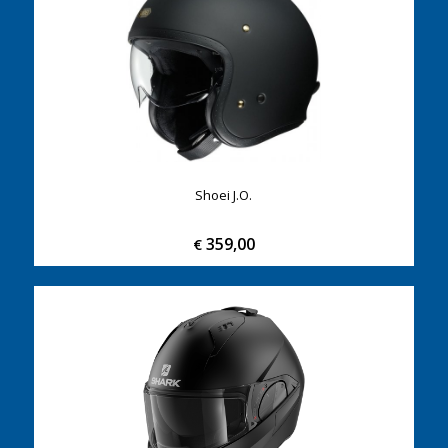
Shoei J.O.
359,00
€