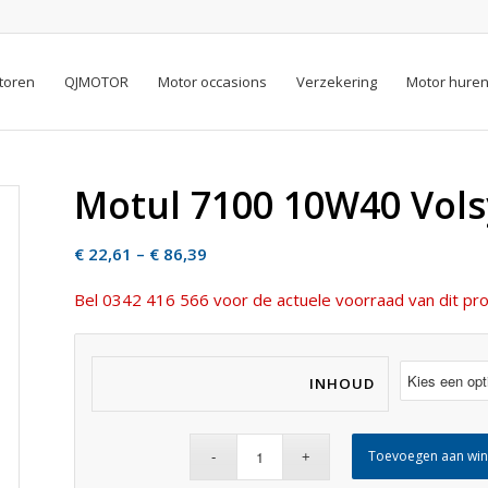
toren
QJMOTOR
Motor occasions
Verzekering
Motor hure
Motul 7100 10W40 Vols
Price
€
22,61
–
€
86,39
range:
Bel 0342 416 566 voor de actuele voorraad van dit pro
€ 22,61
through
€ 86,39
INHOUD
Toevoegen aan wi