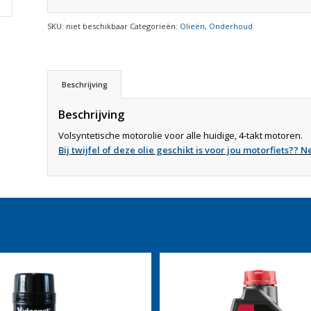
SKU:
niet beschikbaar
Categorieën:
Olieën
,
Onderhoud
Beschrijving
Beschrijving
Volsyntetische motorolie voor alle huidige, 4-takt motoren.
Bij twijfel of deze olie geschikt is voor jou motorfiets??