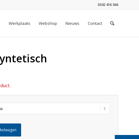
0342 416 566
n
Werkplaats
Webshop
Nieuws
Contact
yntetisch
duct.
nkelwagen