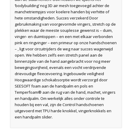
‘bodybuilding’ nog 3D air mesh toegevoegd achter de
manchetriempjes voor koelere handen bij verhitte of
hete omstandigheden. Succes verzekerd Door
gebruikmaking van voorgevormde vingers, stretch op de
plekken waar de meeste souplesse gewenst is – duim,
vinger- en duimtoppen – en een met elkaar verbonden
pink en ringvinger – een primeur op onze handschoenen
– , ligt voor circuitrijders de weg naar succes wagenwijd
open. We hebben zelfs een stretch panel aan de
binnenzijde van de hand aangebracht voor nog meer
bewegingsvrijheid, evenals een vocht verdrijvende
drievoudige fleecevoering. Ingebouwde veiligheid
Hoogwaardige schokabsorptie wordt verzorgd door
SEESOFT foam aan de handpalm en pols en
Temperfoam® aan de rug van de hand, machet, vingers
en handpalm. Om werkelijk alles onder controle te
houden bij een val, zijn de Control handschoenen
uitgevoerd met TPU harde knokkel, vingerknokkels en
een handpalm slider.