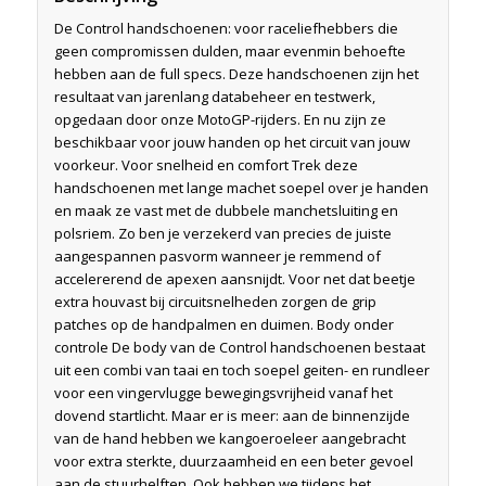
De Control handschoenen: voor raceliefhebbers die
geen compromissen dulden, maar evenmin behoefte
hebben aan de full specs. Deze handschoenen zijn het
resultaat van jarenlang databeheer en testwerk,
opgedaan door onze MotoGP-rijders. En nu zijn ze
beschikbaar voor jouw handen op het circuit van jouw
voorkeur. Voor snelheid en comfort Trek deze
handschoenen met lange machet soepel over je handen
en maak ze vast met de dubbele manchetsluiting en
polsriem. Zo ben je verzekerd van precies de juiste
aangespannen pasvorm wanneer je remmend of
accelererend de apexen aansnijdt. Voor net dat beetje
extra houvast bij circuitsnelheden zorgen de grip
patches op de handpalmen en duimen. Body onder
controle De body van de Control handschoenen bestaat
uit een combi van taai en toch soepel geiten- en rundleer
voor een vingervlugge bewegingsvrijheid vanaf het
dovend startlicht. Maar er is meer: aan de binnenzijde
van de hand hebben we kangoeroeleer aangebracht
voor extra sterkte, duurzaamheid en een beter gevoel
aan de stuurhelften. Ook hebben we tijdens het