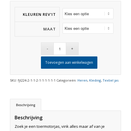
KLEUREN REV'IT
MAAT
Toevoegen aan winkelwagen
SKU:
fjt224-2-1-1-2-1-1-1-1-1-1
Categorieën:
Heren
,
Kleding
,
Textiel jas
Beschrijving
Beschrijving
Zoek je een toermotorjas, vink alles maar af van je