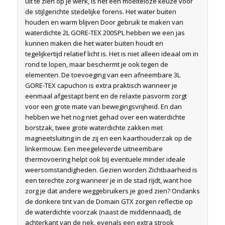
uit te zien op je werk, is het een moeiteloze keuze voor
de stijlgerichte stedelijke forens. Het water buiten
houden en warm blijven Door gebruik te maken van
waterdichte 2L GORE-TEX 200SPL hebben we een jas
kunnen maken die het water buiten houdt en
tegelijkertijd relatief licht is. Het is niet alleen ideaal om in
rond te lopen, maar beschermt je ook tegen de
elementen. De toevoeging van een afneembare 3L
GORE-TEX capuchon is extra praktisch wanneer je
eenmaal afgestapt bent en de relaxte pasvorm zorgt
voor een grote mate van bewegingsvrijheid. En dan
hebben we het nog niet gehad over een waterdichte
borstzak, twee grote waterdichte zakken met
magneetsluiting in de zij en een kaarthouderzak op de
linkermouw. Een meegeleverde uitneembare
thermovoering helpt ook bij eventuele minder ideale
weersomstandigheden. Gezien worden Zichtbaarheid is
een terechte zorg wanneer je in de stad rijdt, want hoe
zorg je dat andere weggebruikers je goed zien? Ondanks
de donkere tint van de Domain GTX zorgen reflectie op
de waterdichte voorzak (naast de middennaad), de
achterkant van de nek, evenals een extra strook