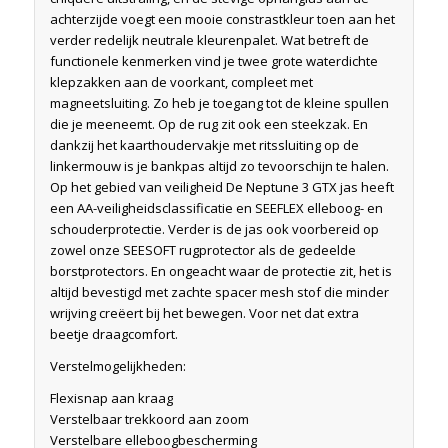
achterzijde voegt een mooie constrastkleur toen aan het
verder redelijk neutrale kleurenpalet. Wat betreft de
functionele kenmerken vind je twee grote waterdichte
klepzakken aan de voorkant, compleet met
magneetsluiting. Zo heb je toegang tot de kleine spullen
die je meeneemt. Op de rug zit ook een steekzak. En
dankzij het kaarthoudervakje met ritssluiting op de
linkermouw is je bankpas altijd zo tevoorschijn te halen.
Op het gebied van veiligheid De Neptune 3 GTX jas heeft
een AA-veiligheidsclassificatie en SEEFLEX elleboog- en
schouderprotectie. Verder is de jas ook voorbereid op
zowel onze SEESOFT rugprotector als de gedeelde
borstprotectors. En ongeacht waar de protectie zit, het is
altijd bevestigd met zachte spacer mesh stof die minder
wrijving creëert bij het bewegen. Voor net dat extra
beetje draagcomfort.
Verstelmogelijkheden:
Flexisnap aan kraag
Verstelbaar trekkoord aan zoom
Verstelbare elleboogbescherming