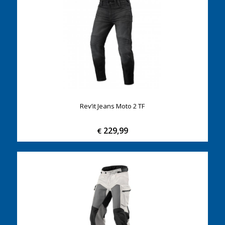
Rev’it Jeans Moto 2 TF
229,99
€