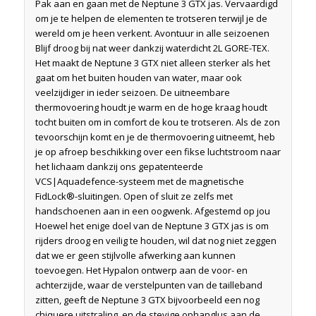
Pak aan en gaan met de Neptune 3 GTX jas. Vervaardigd
om je te helpen de elementen te trotseren terwijl je de
wereld om je heen verkent. Avontuur in alle seizoenen
Blijf droog bij nat weer dankzij waterdicht 2L GORE-TEX.
Het maakt de Neptune 3 GTX niet alleen sterker als het
gaat om het buiten houden van water, maar ook
veelzijdiger in ieder seizoen. De uitneembare
thermovoering houdt je warm en de hoge kraag houdt
tocht buiten om in comfort de kou te trotseren. Als de zon
tevoorschijn komt en je de thermovoering uitneemt, heb
je op afroep beschikking over een fikse luchtstroom naar
het lichaam dankzij ons gepatenteerde
VCS|Aquadefence-systeem met de magnetische
FidLock®-sluitingen. Open of sluit ze zelfs met
handschoenen aan in een oogwenk. Afgestemd op jou
Hoewel het enige doel van de Neptune 3 GTX jas is om
rijders droog en veilig te houden, wil dat nog niet zeggen
dat we er geen stijlvolle afwerking aan kunnen
toevoegen. Het Hypalon ontwerp aan de voor- en
achterzijde, waar de verstelpunten van de tailleband
zitten, geeft de Neptune 3 GTX bijvoorbeeld een nog
chiquere uitstraling, en de stevige ophanglus aan de