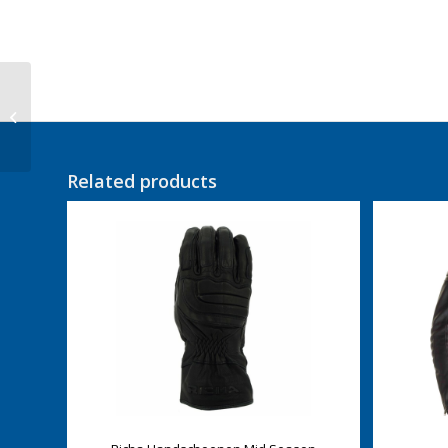
Rev’it Jas Convergent
H2O Ladies
Related products