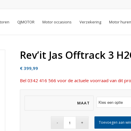
toren
QJMOTOR
Motor occasions
Verzekering
Motor hure
Rev’it Jas Offtrack 3 H
€
399,99
Bel 0342 416 566 voor de actuele voorraad van dit pro
MAAT
Toevoegen aan wi