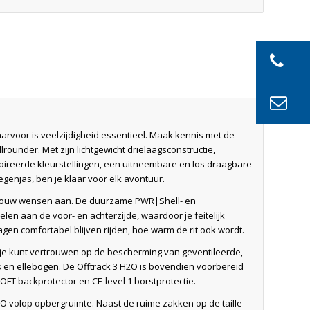
rvoor is veelzijdigheid essentieel. Maak kennis met de
lrounder. Met zijn lichtgewicht drielaagsconstructie,
nspireerde kleurstellingen, een uitneembare en los draagbare
enjas, ben je klaar voor elk avontuur.
n jouw wensen aan. De duurzame PWR|Shell- en
len aan de voor- en achterzijde, waardoor je feitelijk
gen comfortabel blijven rijden, hoe warm de rit ook wordt.
, je kunt vertrouwen op de bescherming van geventileerde,
 en ellebogen. De Offtrack 3 H2O is bovendien voorbereid
FT backprotector en CE-level 1 borstprotectie.
2O volop opbergruimte. Naast de ruime zakken op de taille