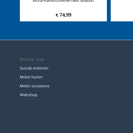
Richa Handschoenen Mid Season
74,99
€
Bekijk ook
Suzuki motoren
Motor huren
Motor occasions
Webshop