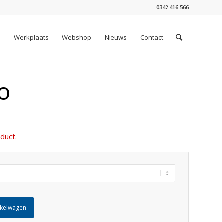
0342 416 566
n
Werkplaats
Webshop
Nieuws
Contact
2O
duct.
nkelwagen