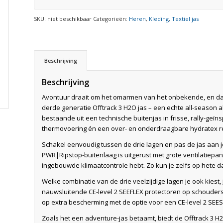
SKU:
niet beschikbaar
Categorieën:
Heren
,
Kleding
,
Textiel jas
Beschrijving
Beschrijving
Avontuur draait om het omarmen van het onbekende, en daa
derde generatie Offtrack 3 H2O jas – een echte all-season al
bestaande uit een technische buitenjas in frisse, rally-geï
thermovoering én een over- en onderdraagbare hydratex reg
Schakel eenvoudig tussen de drie lagen en pas de jas aa
PWR|Ripstop-buitenlaag is uitgerust met grote ventilatiepane
ingebouwde klimaatcontrole hebt. Zo kun je zelfs op hete da
Welke combinatie van de drie veelzijdige lagen je ook kiest
nauwsluitende CE-level 2 SEEFLEX protectoren op schouders
op extra bescherming met de optie voor een CE-level 2 SEESO
Zoals het een adventure-jas betaamt, biedt de Offtrack 3 H