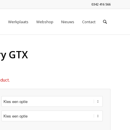
0342 416 566
n
Werkplaats
Webshop
Nieuws
Contact
ry GTX
duct.