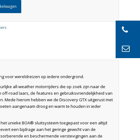
nkelwagen
kers
ing voor wereldreizen op iedere ondergrond.
lijke all-weather motorrijders die op zoek zijn naar de
n off-road laars, de features en gebruiksvriendelijkheid van
en. Mede hierom hebben we de Discovery GTX uitgerust met
oeten aangenaam droog en warm te houden in ieder
het unieke BOA® sluitsysteem toegepast voor een altijd
evert een bijdrage aan het geringe gewicht van de
bsorberende en beschermende verstevigingen aan de