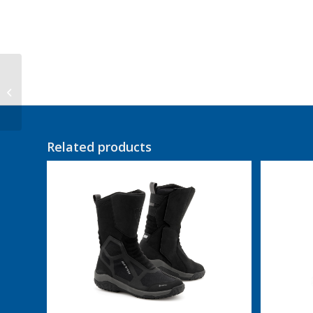
Rev’it Laarzen Pioneer
GTX
Related products