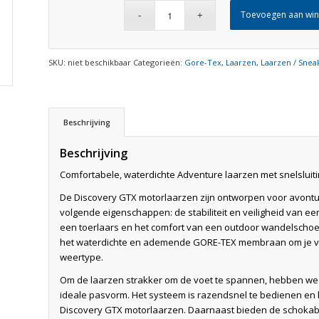
Toevoegen aan wi
SKU:
niet beschikbaar
Categorieën:
Gore-Tex
,
Laarzen
,
Laarzen / Snea
Beschrijving
Beschrijving
Comfortabele, waterdichte Adventure laarzen met snelsluit
De Discovery GTX motorlaarzen zijn ontworpen voor avontuur
volgende eigenschappen: de stabiliteit en veiligheid van ee
een toerlaars en het comfort van een outdoor wandelscho
het waterdichte en ademende GORE-TEX membraan om je v
weertype.
Om de laarzen strakker om de voet te spannen, hebben we 
ideale pasvorm. Het systeem is razendsnel te bedienen en l
Discovery GTX motorlaarzen. Daarnaast bieden de schoka