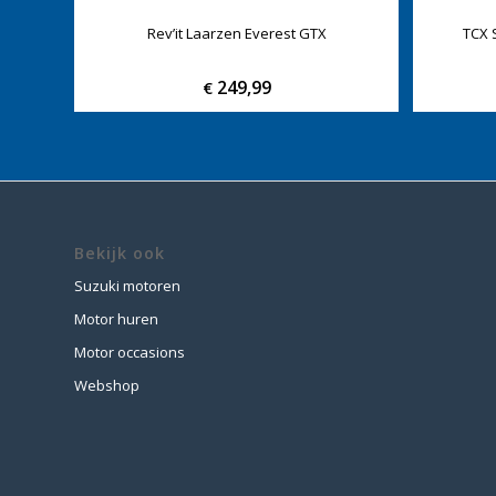
Rev’it Laarzen Everest GTX
TCX 
249,99
€
Bekijk ook
Suzuki motoren
Motor huren
Motor occasions
Webshop