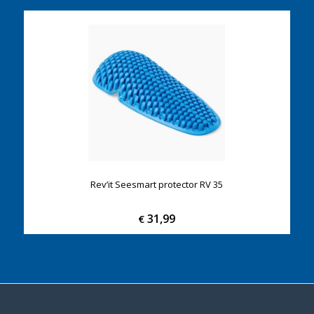
Rev’it Seesmart protector RV 35
31,99
€