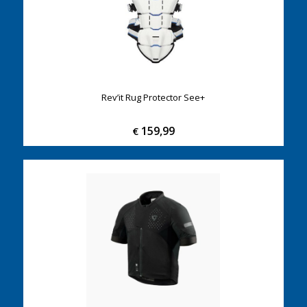
Rev’it Rug Protector See+
159,99
€