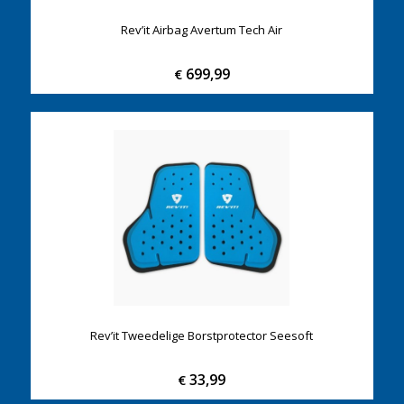
Rev’it Airbag Avertum Tech Air
699,99
€
Rev’it Tweedelige Borstprotector Seesoft
33,99
€