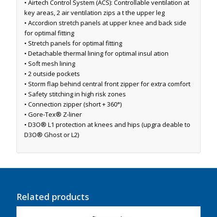
• Airtech Control System (ACS): Controllable ventilation at
key areas, 2 air ventilation zips a t the upper leg
• Accordion stretch panels at upper knee and back side
for optimal fitting
• Stretch panels for optimal fitting
• Detachable thermal lining for optimal insul ation
• Soft mesh lining
• 2 outside pockets
• Storm flap behind central front zipper for extra comfort
• Safety stitching in high risk zones
• Connection zipper (short + 360°)
• Gore-Tex® Z-liner
• D3O® L1 protection at knees and hips (upgra deable to
D3O® Ghost or L2)
Related products