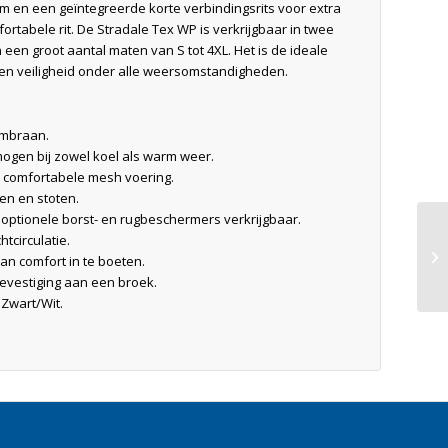
om en een geïntegreerde korte verbindingsrits voor extra
ortabele rit. De Stradale Tex WP is verkrijgbaar in twee
in een groot aantal maten van S tot 4XL. Het is de ideale
t en veiligheid onder alle weersomstandigheden.
embraan.
gen bij zowel koel als warm weer.
, comfortabele mesh voering.
en en stoten.
ptionele borst- en rugbeschermers verkrijgbaar.
htcirculatie.
n comfort in te boeten.
evestiging aan een broek.
 Zwart/Wit.