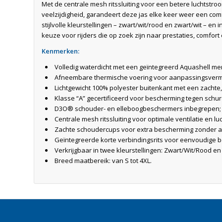
Met de centrale mesh ritssluiting voor een betere luchtstro
veelzijdigheid, garandeert deze jas elke keer weer een comf
stijlvolle kleurstellingen – zwart/wit/rood en zwart/wit – en 
keuze voor rijders die op zoek zijn naar prestaties, comfor
Kenmerken:
Volledig waterdicht met een geïntegreerd Aquashell m
Afneembare thermische voering voor aanpassingsvermo
Lichtgewicht 100% polyester buitenkant met een zachte
Klasse “A” gecertificeerd voor bescherming tegen schur
D3O® schouder- en elleboogbeschermers inbegrepen; o
Centrale mesh ritssluiting voor optimale ventilatie en luc
Zachte schoudercups voor extra bescherming zonder aa
Geïntegreerde korte verbindingsrits voor eenvoudige b
Verkrijgbaar in twee kleurstellingen: Zwart/Wit/Rood en
Breed maatbereik: van S tot 4XL.