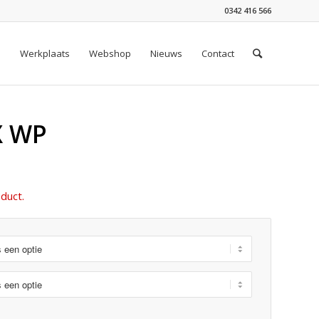
0342 416 566
n
Werkplaats
Webshop
Nieuws
Contact
X WP
duct.