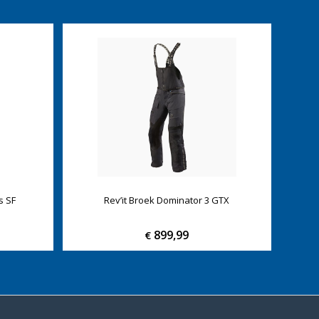
s SF
Rev’it Broek Dominator 3 GTX
899,99
€