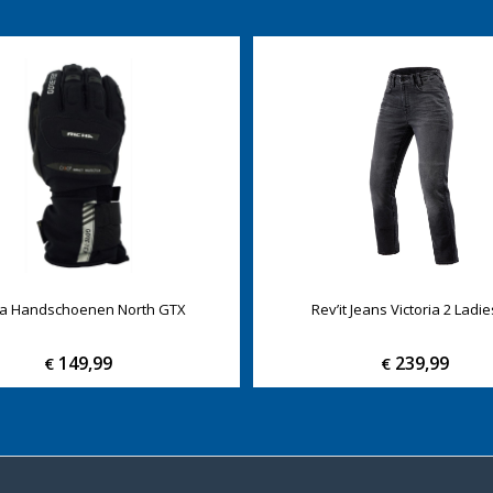
ha Handschoenen North GTX
Rev’it Jeans Victoria 2 Ladie
149,99
239,99
€
€