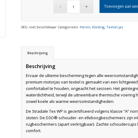
Toevoegen aan wi
SKU:
niet beschikbaar
Categorieën:
Heren
,
Kleding
,
Textiel jas
Beschrijving
Beschrijving
Ervaar de ultieme bescherming tegen alle weersomstandigh
premium motorjas van textiel is gemaakt van een lichtgewic
comfortabel te houden, ongeacht het seizoen. Het geïnteg
waterdichtheid, terwijl de uitneembare thermische voering 
zowel koele als warme weersomstandigheden.
De Stradale Tex WP is gecertificeerd volgens klasse “A” n
stoten. De D3O® schouder- en elleboogbeschermers zijn in
rugbeschermers (apart verkrijgbaar). Zachte schoudercups
comfort.