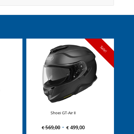
Sale!
Shoei GT-Air II
569,00
Original
499,00
Current
€
€