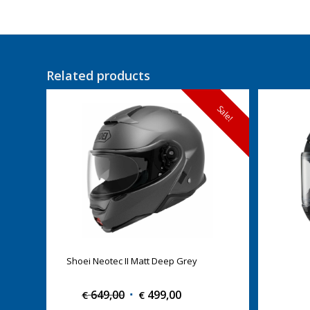
Related products
Sale!
Shoei Neotec II Matt Deep Grey
649,00
Original
499,00
Current
€
€