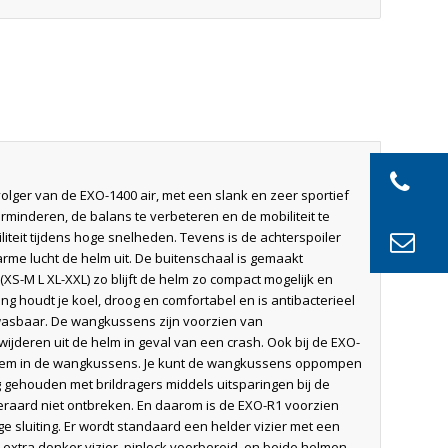
n
lger van de EXO-1400 air, met een slank en zeer sportief
rminderen, de balans te verbeteren en de mobiliteit te
liteit tijdens hoge snelheden. Tevens is de achterspoiler
warme lucht de helm uit. De buitenschaal is gemaakt
XS-M L XL-XXL) zo blijft de helm zo compact mogelijk en
ng houdt je koel, droog en comfortabel en is antibacterieel
wasbaar. De wangkussens zijn voorzien van
ijderen uit de helm in geval van een crash. Ook bij de EXO-
steem in de wangkussens. Je kunt de wangkussens oppompen
 gehouden met brildragers middels uitsparingen bij de
teraard niet ontbreken. En daarom is de EXO-R1 voorzien
ge sluiting. Er wordt standaard een helder vizier met een
extra donker vizier, pinlock voorbereid, en beide helmen