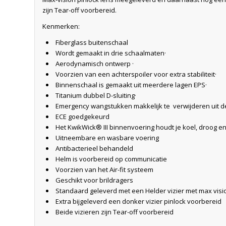
zijn Tear-off voorbereid.
Kenmerken:
Fiberglass buitenschaal
Wordt gemaakt in drie schaalmaten·
Aerodynamisch ontwerp ·
Voorzien van een achterspoiler voor extra stabiliteit·
Binnenschaal is gemaakt uit meerdere lagen EPS·
Titanium dubbel D-sluiting·
Emergency wangstukken makkelijk te verwijderen uit de
ECE goedgekeurd
Het KwikWick® III binnenvoering houdt je koel, droog e
Uitneembare en wasbare voering
Antibacterieel behandeld
Helm is voorbereid op communicatie
Voorzien van het Air-fit systeem
Geschikt voor brildragers
Standaard geleverd met een Helder vizier met max visi
Extra bijgeleverd een donker vizier pinlock voorbereid
Beide vizieren zijn Tear-off voorbereid