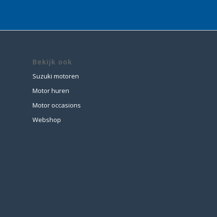
price
price
was:
is:
€ 649,00.
€ 499,00.
Bekijk ook
Suzuki motoren
Motor huren
Motor occasions
Webshop