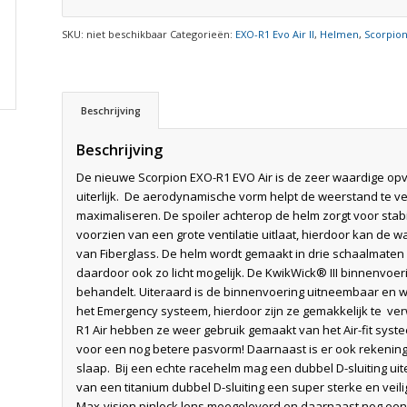
SKU:
niet beschikbaar
Categorieën:
EXO-R1 Evo Air II
,
Helmen
,
Scorpio
Beschrijving
Beschrijving
De nieuwe Scorpion EXO-R1 EVO Air is de zeer waardige opvo
uiterlijk. De aerodynamische vorm helpt de weerstand te ve
maximaliseren. De spoiler achterop de helm zorgt voor stabi
voorzien van een grote ventilatie uitlaat, hierdoor kan de 
van Fiberglass. De helm wordt gemaakt in drie schaalmaten (
daardoor ook zo licht mogelijk. De KwikWick® III binnenvoeri
behandelt. Uiteraard is de binnenvoering uitneembaar en 
het Emergency systeem, hierdoor zijn ze gemakkelijk te verw
R1 Air hebben ze weer gebruik gemaakt van het Air-fit sy
voor een nog betere pasvorm! Daarnaast is er ook rekening
slaap. Bij een echte racehelm mag een dubbel D-sluiting ui
van een titanium dubbel D-sluiting een super sterke en veili
Max-vision pinlock lens meegeleverd en daarnaast nog een 