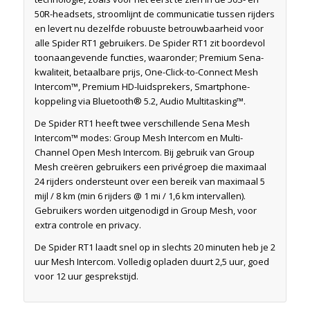
50R-headsets, stroomlijnt de communicatie tussen rijders
en levert nu dezelfde robuuste betrouwbaarheid voor
alle Spider RT1 gebruikers. De Spider RT1 zit boordevol
toonaangevende functies, waaronder; Premium Sena-
kwaliteit, betaalbare prijs, One-Click-to-Connect Mesh
Intercom™, Premium HD-luidsprekers, Smartphone-
koppeling via Bluetooth® 5.2, Audio Multitasking™.
De Spider RT1 heeft twee verschillende Sena Mesh
Intercom™ modes: Group Mesh Intercom en Multi-
Channel Open Mesh Intercom. Bij gebruik van Group
Mesh creëren gebruikers een privégroep die maximaal
24 rijders ondersteunt over een bereik van maximaal 5
mijl / 8 km (min 6 rijders @ 1 mi / 1,6 km intervallen).
Gebruikers worden uitgenodigd in Group Mesh, voor
extra controle en privacy.
De Spider RT1 laadt snel op in slechts 20 minuten heb je 2
uur Mesh Intercom. Volledig opladen duurt 2,5 uur, goed
voor 12 uur gesprekstijd.