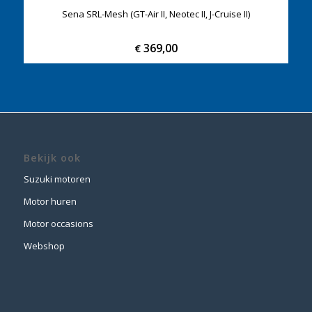
Sena SRL-Mesh (GT-Air II, Neotec II, J-Cruise II)
369,00
€
Bekijk ook
Suzuki motoren
Motor huren
Motor occasions
Webshop