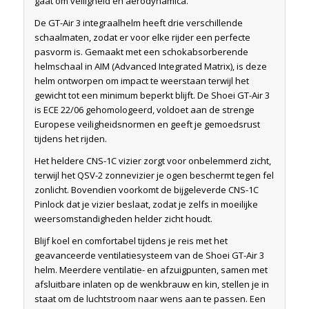
gaat om veiligheid en aerodynamica.
De GT-Air 3 integraalhelm heeft drie verschillende
schaalmaten, zodat er voor elke rijder een perfecte
pasvorm is. Gemaakt met een schokabsorberende
helmschaal in AIM (Advanced Integrated Matrix), is deze
helm ontworpen om impact te weerstaan terwijl het
gewicht tot een minimum beperkt blijft. De Shoei GT-Air 3
is ECE 22/06 gehomologeerd, voldoet aan de strenge
Europese veiligheidsnormen en geeft je gemoedsrust
tijdens het rijden.
Het heldere CNS-1C vizier zorgt voor onbelemmerd zicht,
terwijl het QSV-2 zonnevizier je ogen beschermt tegen fel
zonlicht. Bovendien voorkomt de bijgeleverde CNS-1C
Pinlock dat je vizier beslaat, zodat je zelfs in moeilijke
weersomstandigheden helder zicht houdt.
Blijf koel en comfortabel tijdens je reis met het
geavanceerde ventilatiesysteem van de Shoei GT-Air 3
helm. Meerdere ventilatie- en afzuigpunten, samen met
afsluitbare inlaten op de wenkbrauw en kin, stellen je in
staat om de luchtstroom naar wens aan te passen. Een