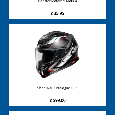
Booster Motorbril Mark 4
35,95
€
Shoei NXR2 Prologue TC-5
599,00
€