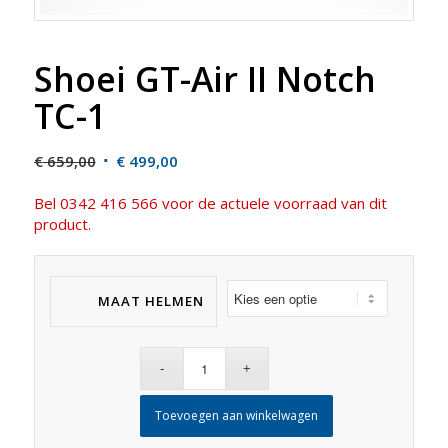
Shoei GT-Air II Notch
TC-1
Original
Current
€
659,00
€
499,00
price
price
Bel 0342 416 566 voor de actuele voorraad van dit
was:
is:
product.
€ 659,00.
€ 499,00.
MAAT HELMEN
Toevoegen aan winkelwagen