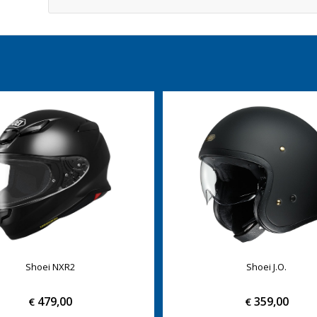
Shoei NXR2
Shoei J.O.
479,00
359,00
€
€