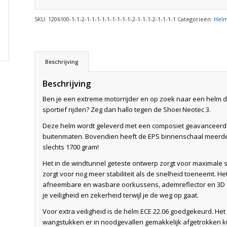
SKU:
1206100-1-1-2-1-1-1-1-1-1-1-1-1-2-1-1-1-2-1-1-1-1
Categorieën:
Hel
Beschrijving
Beschrijving
Ben je een extreme motorrijder en op zoek naar een helm die 
sportief rijden? Zeg dan hallo tegen de Shoei Neotec 3.
Deze helm wordt geleverd met een composiet geavanceerde 
buitenmaten. Bovendien heeft de EPS binnenschaal meerder
slechts 1700 gram!
Het in de windtunnel geteste ontwerp zorgt voor maximale s
zorgt voor nog meer stabiliteit als de snelheid toeneemt. Het
afneembare en wasbare oorkussens, ademreflector en 3D cent
je veiligheid en zekerheid terwijl je de weg op gaat.
Voor extra veiligheid is de helm ECE 22.06 goedgekeurd. He
wangstukken er in noodgevallen gemakkelijk afgetrokken 