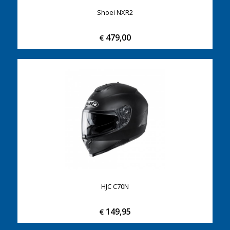
Shoei NXR2
479,00
€
HJC C70N
149,95
€