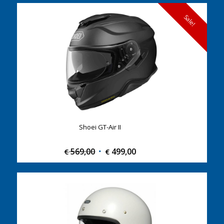
Sale!
Shoei GT-Air II
569,00
Original
499,00
Current
€
€
price
price
was:
is:
€ 569,00.
€ 499,00.