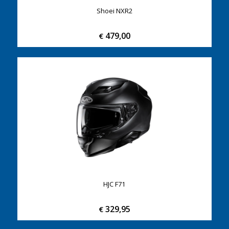
Shoei NXR2
479,00
€
HJC F71
329,95
€