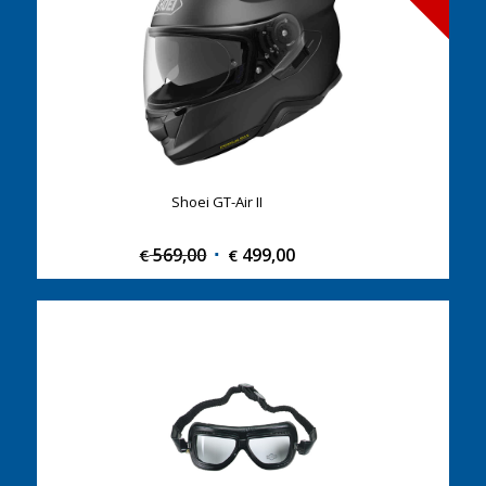
Shoei GT-Air II
569,00
Original
499,00
Current
€
€
price
price
was:
is:
€ 569,00.
€ 499,00.