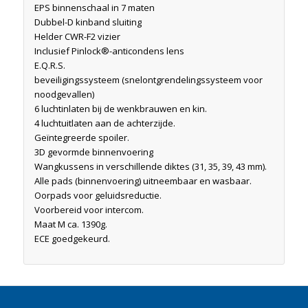
EPS binnenschaal in 7 maten
Dubbel-D kinband sluiting
Helder CWR-F2 vizier
Inclusief Pinlock®-anticondens lens
E.Q.R.S.
beveiligingssysteem (snelontgrendelingssysteem voor
noodgevallen)
6 luchtinlaten bij de wenkbrauwen en kin.
4 luchtuitlaten aan de achterzijde.
Geïntegreerde spoiler.
3D gevormde binnenvoering
Wangkussens in verschillende diktes (31, 35, 39, 43 mm).
Alle pads (binnenvoering) uitneembaar en wasbaar.
Oorpads voor geluidsreductie.
Voorbereid voor intercom.
Maat M ca. 1390g.
ECE goedgekeurd.