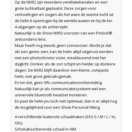
Op de NXR2 zijn meerdere ventilatiekanalen en een
grote luchtuitlaat geplaatst. Deze zorgen voor
verkoelingen en zuigen als het ware de warme lucht uit
de helm.6 openingen bij de wenkbrauwen en bij de kin
4 uitgangen op de achterzijde
Natuurlijk is de Shoei NXR2 voorzien van een Pinlock®
anticondens lens.
Maar heeft nog steeds geen zonnevizier. Mocht je dat
als een gemis zien, kan de helm altijd uitgerust worden
met een photochromic vizier, meekleurend met het
daglicht. Donker als de zon schijnt en helder op donkere
dagen. De NXR2 blijft daardoor een kleine, compacte
helm, met groot gebruiksgemak.
En tot slot, geen SRL-communicatievoorbereiding.
Natuurlijk kan je als communicatiesysteem wel een
universele bluetooth headset monteren.
En past de helm jou toch niet optimaal, dan is er altijd nog
de mogelijkheid voor een Shoei Personal Fitting.
4 verschillende buitenste schaalmaten (XXS-S / M / L / XL-
XXL).
Schokabsorberende schaal in AIM.