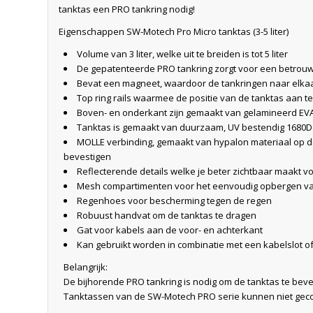
tanktas een PRO tankring nodig!
Eigenschappen SW-Motech Pro Micro tanktas (3-5 liter)
Volume van 3 liter, welke uit te breiden is tot 5 liter
De gepatenteerde PRO tankring zorgt voor een betrou
Bevat een magneet, waardoor de tankringen naar elkaa
Top ring rails waarmee de positie van de tanktas aan 
Boven- en onderkant zijn gemaakt van gelamineerd EVA
Tanktas is gemaakt van duurzaam, UV bestendig 1680D ba
MOLLE verbinding, gemaakt van hypalon materiaal op de
bevestigen
Reflecterende details welke je beter zichtbaar maakt 
Mesh compartimenten voor het eenvoudig opbergen va
Regenhoes voor bescherming tegen de regen
Robuust handvat om de tanktas te dragen
Gat voor kabels aan de voor- en achterkant
Kan gebruikt worden in combinatie met een kabelslot of
Belangrijk:
De bijhorende PRO tankring is nodig om de tanktas te beve
Tanktassen van de SW-Motech PRO serie kunnen niet gec