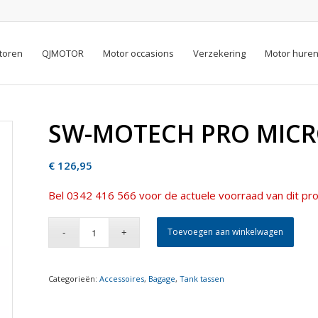
toren
QJMOTOR
Motor occasions
Verzekering
Motor hure
SW-MOTECH PRO MIC
€
126,95
Bel 0342 416 566 voor de actuele voorraad van dit pro
Toevoegen aan winkelwagen
Categorieën:
Accessoires
,
Bagage
,
Tank tassen