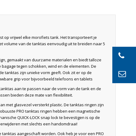
 op vrijwel elke morofiets tank. Het transporteert je
het volume van de tanktas eenvoudig uit te breiden naar 5
sign, gemaakt van duurzame materialen en biedt talloze
 de bagage tegen schokken, wind en de elementen. De
e tanktas zijn unieke vorm geeft. Ook zit er op de
wbare grip voor bijvoorbeeld telefoons en tablets
e tanktas aan te passen naar de vorm van de tank en de
sen bieden deze mate van flexibiliteit.
 met glasvezel versterkt plastic. De tanktas ringen zijn
 robuuste PRO tanktas ringen hebben een magnetische
anische QUICK-LOCK snap lock te bevestigen is op de
f verwijderen met slechts een handomdraai!
n de tanktas aangeschaft worden. Ook heb je voor een PRO