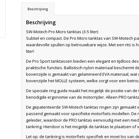
Beschrijving
Beschrijving
SW-Motech Pro Micro tanktas (3-5 liter)
Subtiel en compact. De Pro Micro tanktas van SW-Motech past
waardevolle spullen op betrouwbare wijze. Met een rits is 
liter!
De Pro Sport tanktassen bieden een elegant en tijdloos de
praktische functies. Ballistisch nylon materiaal beschermt
bovenzijde is gemaakt van gelamineerd EVA materiaal, wat d
bovenzijde het MOLLE systeem, welke zorgt voor een betrou
De speciale ring guide maakt het mogelijk de positie van d
benodigde ergonomie van de motorrijder. Alleen PRO tanktas
De gepatenteerde SW-Motech tanktas ringen zijn gemaakt van
passend gemaakt voor specifieke motorfiets modellen. De
geleider, waardoor de PRO tanktas eenvoudig met een mech
tankring. Hierdoor is het mogelijk de tanktas te plaatsen o
Let op: de tankring is motorfiets specifiek en moet los va