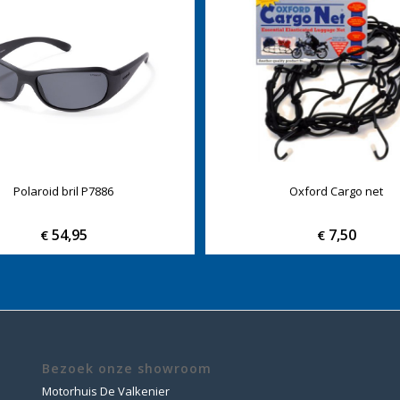
Polaroid bril P7886
Oxford Cargo net
54,95
7,50
€
€
Bezoek onze showroom
Motorhuis De Valkenier