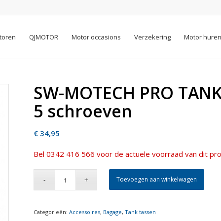
toren
QJMOTOR
Motor occasions
Verzekering
Motor hure
SW-MOTECH PRO TANKR
5 schroeven
€
34,95
Bel 0342 416 566 voor de actuele voorraad van dit pro
Toevoegen aan winkelwagen
Categorieën:
Accessoires
,
Bagage
,
Tank tassen