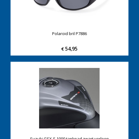
Polaroid bril P7886
54,95
€
Suzuki GSX-S 1000 tankpad zwart verloop