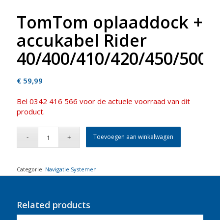
TomTom oplaaddock +
accukabel Rider
40/400/410/420/450/500/
€
59,99
Bel 0342 416 566 voor de actuele voorraad van dit
product.
Toevoegen aan winkelwagen
Categorie:
Navigatie Systemen
Related products