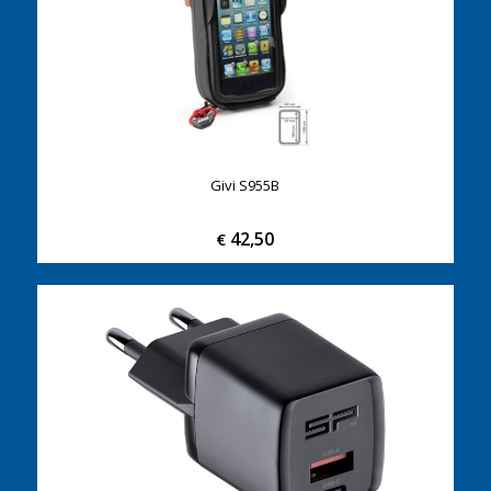
Givi S955B
42,50
€