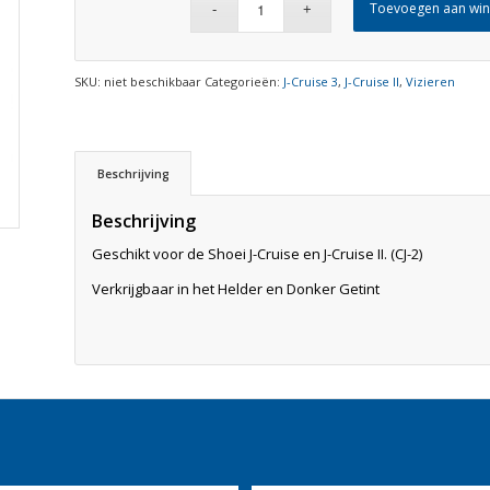
Toevoegen aan wi
SKU:
niet beschikbaar
Categorieën:
J-Cruise 3
,
J-Cruise II
,
Vizieren
Beschrijving
Beschrijving
Geschikt voor de Shoei J-Cruise en J-Cruise II. (CJ-2)
Verkrijgbaar in het Helder en Donker Getint