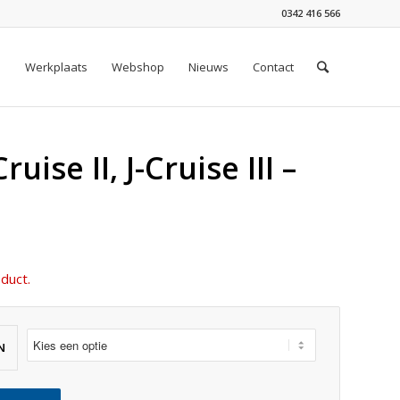
0342 416 566
n
Werkplaats
Webshop
Nieuws
Contact
ruise II, J-Cruise III –
duct.
N