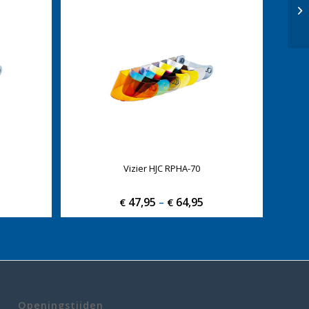
Vizier HJC RPHA-70
47,95
64,95
Price
€
–
€
range:
€ 47,95
through
€ 64,95
Openingstijden