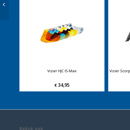
Vizier Shoei Hornet
ADV – CNS-2
Vizier HJC IS-Max
Vizier Scor
34,95
€
Bekijk ook