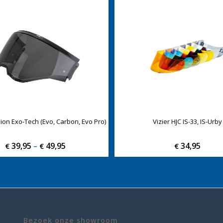
pion Exo-Tech (Evo, Carbon, Evo Pro)
Vizier HJC IS-33, IS-Urby
39,95
49,95
Price
34,95
€
–
€
€
range:
€ 39,95
through
€ 49,95
Bezoek onze showroom