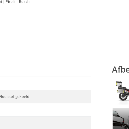
| Pirelli | Bosch
Afb
, Vloeistof gekoeld