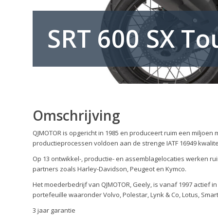
SRT 600 SX To
Omschrijving
QJMOTOR is opgericht in 1985 en produceert ruim een miljoen 
productieprocessen voldoen aan de strenge IATF 16949 kwalitei
Op 13 ontwikkel-, productie- en assemblagelocaties werken rui
partners zoals Harley-Davidson, Peugeot en Kymco.
Het moederbedrijf van QJMOTOR, Geely, is vanaf 1997 actief i
portefeuille waaronder Volvo, Polestar, Lynk & Co, Lotus, Smar
3 jaar garantie