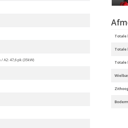
Afm
Totale 
Totale
 / A2: 47,6 pk (35kW)
Totale
Wielbas
Zithoo
Bodemv