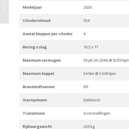
Modeljaar
2026
SRT 700 SX Touring
Cilinderinhoud
554
Aantal kleppen per cilinder
4
Boring x slag
70,5 x 71
Maximum vermogen
56 pk (41,2kW) @ 8.250 tpm
Maximum koppel
54 Nm @ 5.500 tpm
Brandstoftoevoer
EFI
Startsysteem
Elektrisch
Transmissie
6 versnellingen
Rijklaargewicht
220 kg