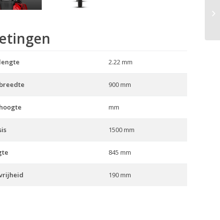
SR
etingen
lengte
2.22 mm
 breedte
900 mm
 hoogte
mm
is
1500 mm
gte
845 mm
rijheid
190 mm