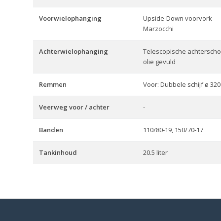
Voorwielophanging
Upside-Down voorvork
Marzocchi
Achterwielophanging
Telescopische achtersch
olie gevuld
Remmen
Voor: Dubbele schijf ø 32
Veerweg voor / achter
-
Banden
110/80-19, 150/70-17
Tankinhoud
20.5 liter