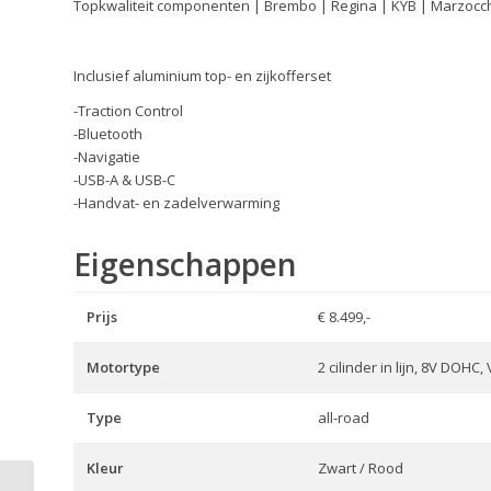
Topkwaliteit componenten | Brembo | Regina | KYB | Marzocchi 
Inclusief aluminium top- en zijkofferset
-Traction Control
-Bluetooth
-Navigatie
-USB-A & USB-C
-Handvat- en zadelverwarming
Eigenschappen
Prijs
€ 8.499,-
Motortype
2 cilinder in lijn, 8V DOHC
Type
all-road
Kleur
Zwart / Rood