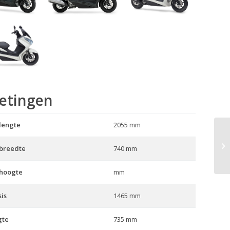
etingen
lengte
2055 mm
V-
 breedte
740 mm
 hoogte
mm
is
1465 mm
gte
735 mm