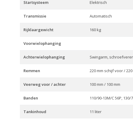
Startsysteem
Elektrisch
Transmissie
Automatisch
Rijklaargewicht
160 kg
Voorwielophanging
Achterwielophanging
Swingarm, schroefvere
Remmen
220 mm schijf voor / 22
Veerweg voor / achter
100 mm / 100 mm
Banden
110/90-13M/C 56P, 130/
Tankinhoud
11 liter