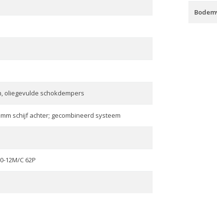
Bodemv
n, oliegevulde schokdempers
0 mm schijf achter; gecombineerd systeem
70-12M/C 62P