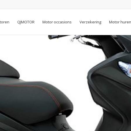
toren
QJMOTOR
Motor occasions
Verzekering
Motor hure