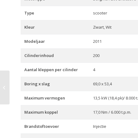
Type
scooter
Kleur
Zwart, Wit
Modeljaar
2011
Cilinderinhoud
200
Aantal kleppen per cilinder
4
Boring x slag
69,0 x 53,4
V-strom 650 A Touring
Maximum vermogen
13,5 kW (18,4 pk)/ 8.000 t
Maximum koppel
17,0 Nm / 6.000 t.p.m.
Brandstoftoevoer
Injectie