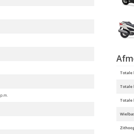
Afm
Totale 
Totale
.p.m.
Totale
Wielbas
Zithoo