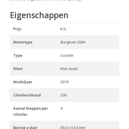
Eigenschappen
Prijs
€ 0,-
Motortype
Burgman 200A
Type
scooter
Kleur
Mat zwart
Modeljaar
2019
Cilinderinhoud
200
Aantal kleppen per
4
cilinder
Boring x slag
69,0 x 53,4 mm