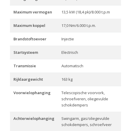
Maximum vermogen
13,5 kW (18,4 pk)/8.000 t.p.m
Maximum koppel
17,0 Nm/6.000 t.p.m.
Brandstoftoevoer
Injectie
Startsysteem
Electrisch
Transmissie
Automatisch
Rijklaargewicht
163 kg
Voorwielophanging
Telescopische voorvork,
schroefveren, oliegevulde
schokdempers
Achterwielophanging
Swingarm, gas/oliegevulde
schokdempers, schroefveer