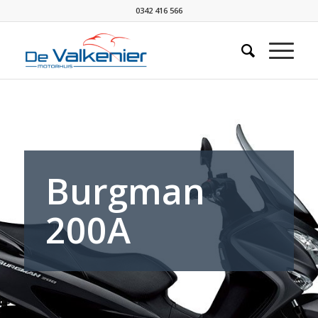
0342 416 566
Burgman
200A