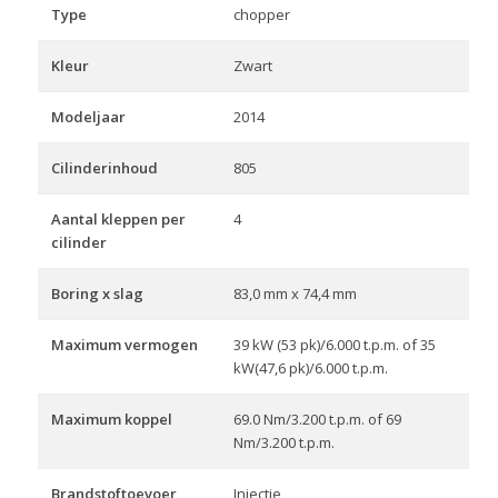
Type
chopper
Kleur
Zwart
Modeljaar
2014
Cilinderinhoud
805
Aantal kleppen per
4
cilinder
Boring x slag
83,0 mm x 74,4 mm
Maximum vermogen
39 kW (53 pk)/6.000 t.p.m. of 35
kW(47,6 pk)/6.000 t.p.m.
Maximum koppel
69.0 Nm/3.200 t.p.m. of 69
Nm/3.200 t.p.m.
Brandstoftoevoer
Injectie