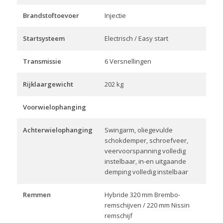
Brandstoftoevoer
Injectie
Startsysteem
Electrisch / Easy start
Transmissie
6 Versnellingen
Rijklaargewicht
202 kg
Voorwielophanging
Achterwielophanging
Swingarm, oliegevulde
schokdemper, schroefveer,
veervoorspanning volledig
instelbaar, in-en uitgaande
demping volledig instelbaar
Remmen
Hybride 320 mm Brembo-
remschijven / 220 mm Nissin
remschijf