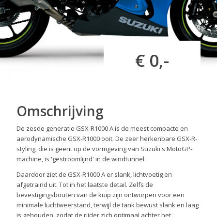
€ 0,-
Omschrijving
De zesde generatie GSX-R1000 A is de meest compacte en
aerodynamische GSX-R1000 ooit. De zeer herkenbare GSX-R-
styling, die is geënt op de vormgeving van Suzuki's MotoGP-
machine, is 'gestroomlijnd' in de windtunnel.
Daardoor ziet de GSX-R1000 A er slank, lichtvoetig en
afgetraind uit. Tot in het laatste detail. Zelfs de
bevestigingsbouten van de kuip zijn ontworpen voor een
minimale luchtweerstand, terwijl de tank bewust slank en laag
is gehouden, zodat de rijder zich optimaal achter het