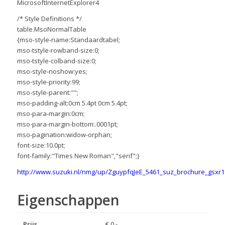
MicrosoftInternetExplorer4
/* Style Definitions */
table.MsoNormalTable
{mso-style-name:Standaardtabel;
mso-tstyle-rowband-size:0;
mso-tstyle-colband-size:0;
mso-style-noshow:yes;
mso-style-priority:99;
mso-style-parent:"";
mso-padding-alt:0cm 5.4pt 0cm 5.4pt;
mso-para-margin:0cm;
mso-para-margin-bottom:.0001pt;
mso-pagination:widow-orphan;
font-size:10.0pt;
font-family:"Times New Roman","serif";}
http://www.suzuki.nl/nmg/up/ZguypfqJeE_5461_suz_brochure_gsxr1
Eigenschappen
Prijs
€ 0,-