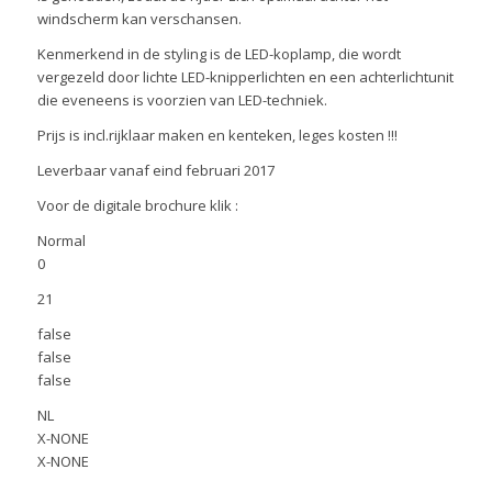
windscherm kan verschansen.
Kenmerkend in de styling is de LED-koplamp, die wordt
vergezeld door lichte LED-knipperlichten en een achterlichtunit
die eveneens is voorzien van LED-techniek.
Prijs is incl.rijklaar maken en kenteken, leges kosten !!!
Leverbaar vanaf eind februari 2017
Voor de digitale brochure klik :
Normal
0
21
false
false
false
NL
X-NONE
X-NONE