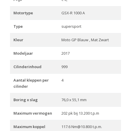
Motortype
GSX-R 1000 A
Type
supersport
Kleur
Moto GP Blauw , Mat Zwart
Modeljaar
2017
Cilinderinhoud
999
Aantal kleppen per
4
cilinder
Boring x slag
76,0 x 55,1 mm
Maximum vermogen
202 pk bij 13.200 t.p.m
Maximum koppel
117.6 Nm@10.800 t.p.m.