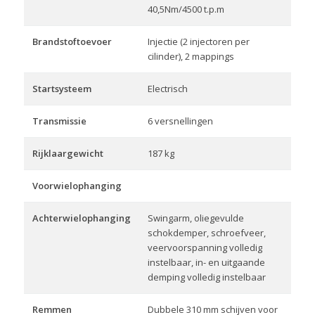
40,5Nm/4500 t.p.m
Brandstoftoevoer
Injectie (2 injectoren per
cilinder), 2 mappings
Startsysteem
Electrisch
Transmissie
6 versnellingen
Rijklaargewicht
187 kg
Voorwielophanging
Achterwielophanging
Swingarm, oliegevulde
schokdemper, schroefveer,
veervoorspanning volledig
instelbaar, in- en uitgaande
demping volledig instelbaar
Remmen
Dubbele 310 mm schijven voor