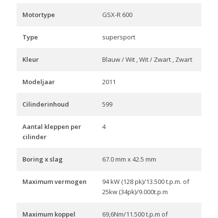
Motortype
GSX-R 600
Type
supersport
Kleur
Blauw / Wit , Wit / Zwart , Zwart
Modeljaar
2011
Cilinderinhoud
599
Aantal kleppen per
4
cilinder
Boring x slag
67.0 mm x 42.5 mm
Maximum vermogen
94 kW (128 pk)/13.500 t.p.m. of
25kw (34pk)/9.000t.p.m
Maximum koppel
69,6Nm/11.500 t.p.m of