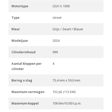
Motortype
GSX-S 1000
Type
street
Kleur
Grijs / Zwart / Blauw
Modeljaar
2024
Cilinderinhoud
999
Aantal kleppen per
4
cilinder
Boring x slag
73,4 mm x 59,0 mm
Maximum vermogen
152 pk (112 kW)
Maximum koppel
106 Nm/9.500 t.p.m.