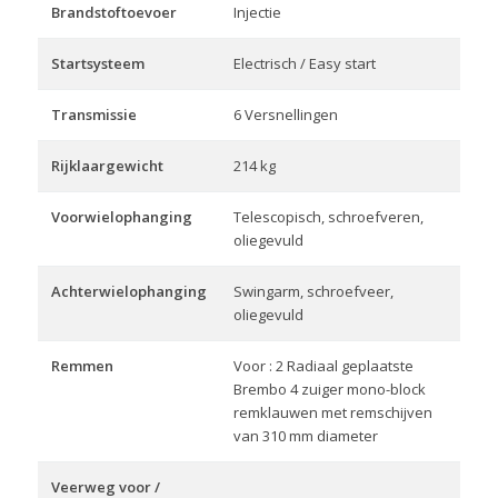
Brandstoftoevoer
Injectie
Startsysteem
Electrisch / Easy start
Transmissie
6 Versnellingen
Rijklaargewicht
214 kg
Voorwielophanging
Telescopisch, schroefveren,
oliegevuld
Achterwielophanging
Swingarm, schroefveer,
oliegevuld
Remmen
Voor : 2 Radiaal geplaatste
Brembo 4 zuiger mono-block
remklauwen met remschijven
van 310 mm diameter
Veerweg voor /