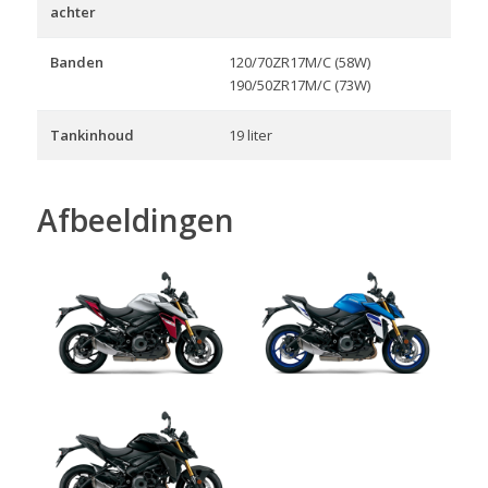
achter
Banden
120/70ZR17M/C (58W)
190/50ZR17M/C (73W)
Tankinhoud
19 liter
Afbeeldingen