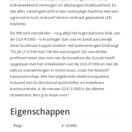
indrukwekkend vermogen en alledaagse bruikbaarheid. En
dat alles samengebracht in een veelzijdige machine met een
agressieve look, inclusief stoere verticaal geplaatste LED-
koplamp.
De 999 cm3 viercilinder – nog altijd het legendarische blok van
de GSX-R1000 – is krachtiger dan ooit en biedt aanzienlijk
meer bruikbaar koppel onderin. Het piekvermogen bedraagt
152 pk (112 kW) met 106 Nm aan koppel. De viercilinder
profiteert meer dan ooit van de knowhow die Suzuki heeft
opgedaan met het ontwikkelen van de GSX-R1000 en met de
talloze overwinningen in motorraces, zoals het MotoGP-
kampioenschap. Met het uitgebreide elektronicapakket,
inclusief een bi-directional quickshifter en instelbare
tractiecontrole, is de nieuwe GSX-S1000 is de ultieme
straatmotor. Ben jij er klaar voor?
Eigenschappen
Prijs
€ 14.999,-