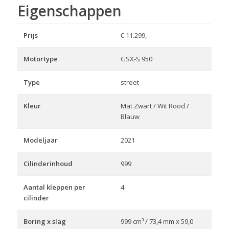
Eigenschappen
Prijs
€ 11.299,-
Motortype
GSX-S 950
Type
street
Kleur
Mat Zwart / Wit Rood /
Blauw
Modeljaar
2021
Cilinderinhoud
999
Aantal kleppen per
4
cilinder
Boring x slag
999 cm³ / 73,4 mm x 59,0