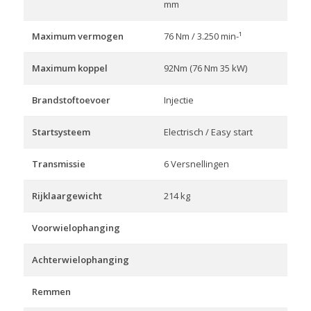
mm
Maximum vermogen
76 Nm / 3.250 min-¹
Maximum koppel
92Nm (76 Nm 35 kW)
Brandstoftoevoer
Injectie
Startsysteem
Electrisch / Easy start
Transmissie
6 Versnellingen
Rijklaargewicht
214 kg
Voorwielophanging
Achterwielophanging
Remmen