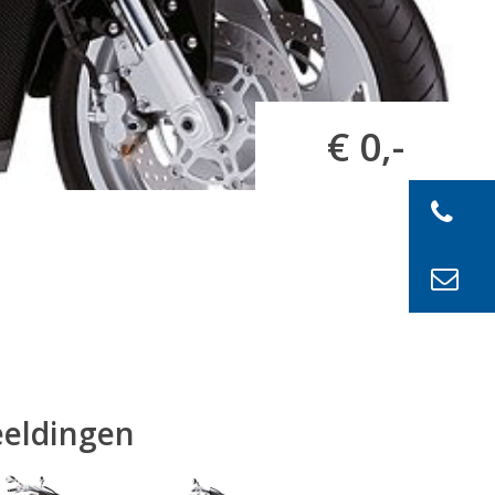
€ 0,-
eeldingen