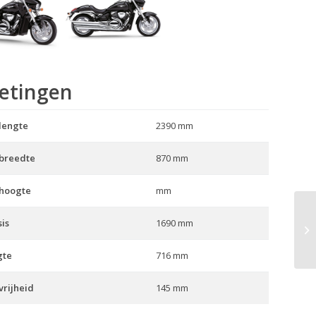
etingen
lengte
2390 mm
 breedte
870 mm
 hoogte
mm
is
1690 mm
In
gte
716 mm
rijheid
145 mm