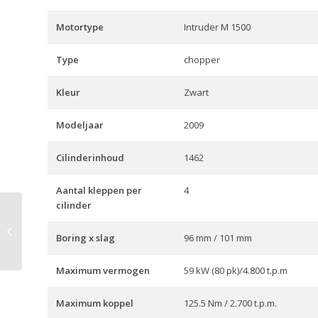
Motortype
Intruder M 1500
Type
chopper
Kleur
Zwart
Modeljaar
2009
Cilinderinhoud
1462
Aantal kleppen per
4
cilinder
V-Strom 650 (ABS) Touring
Boring x slag
96 mm / 101 mm
Maximum vermogen
59 kW (80 pk)/4.800 t.p.m
Maximum koppel
125.5 Nm / 2.700 t.p.m.