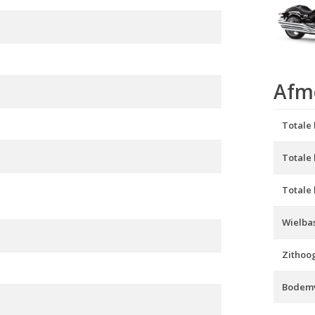
Afm
Totale 
Totale
Totale
Wielbas
Zithoo
Bodemv