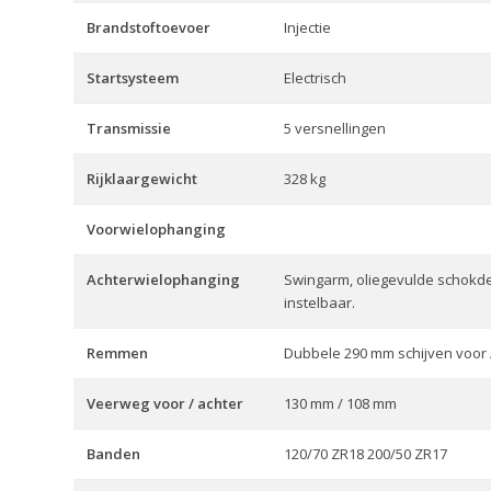
Brandstoftoevoer
Injectie
Startsysteem
Electrisch
Transmissie
5 versnellingen
Rijklaargewicht
328 kg
Voorwielophanging
Achterwielophanging
Swingarm, oliegevulde schokde
instelbaar.
Remmen
Dubbele 290 mm schijven voor /
Veerweg voor / achter
130 mm / 108 mm
Banden
120/70 ZR18 200/50 ZR17