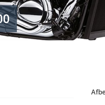
00
Afb