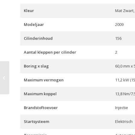
Kleur
Mat Zwart, 
Modeljaar
2009
Cilinderinhoud
156
Aantal kleppen per cilinder
2
Boring x slag
60,0 mm x 
GSR 750
Maximum vermogen
11,2 kW (15
Maximum koppel
13,8 Nm/7.5
Brandstoftoevoer
Injectie
Startsysteem
Elektrisch