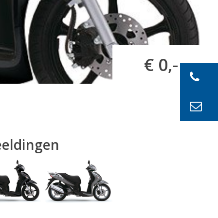
€ 0,-
eeldingen