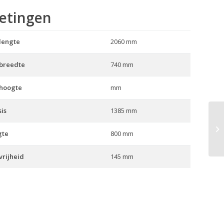
etingen
lengte
2060 mm
 breedte
740 mm
 hoogte
mm
is
1385 mm
GS
gte
800 mm
rijheid
145 mm