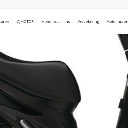
toren
QJMOTOR
Motor occasions
Verzekering
Motor hure