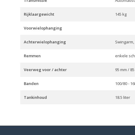
Transmissie
Automatis
Rijklaargewicht
145 kg
Voorwielophanging
Achterwielophanging
Swingarm, 
Remmen
enkele schi
Veerweg voor / achter
95 mm / 8
Banden
100/80 - 1
Tankinhoud
18.5 liter