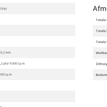
Afm
Grijs
Totale 
Totale
Totale
55,2 mm
Wielbas
,2 pk)/ 9.000 t.p.m.
Zithoo
00 t.p.m.
Bodemv