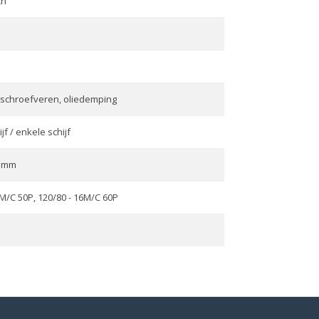
ch
schroefveren, oliedemping
jf / enkele schijf
5 mm
6M/C 50P, 120/80 - 16M/C 60P