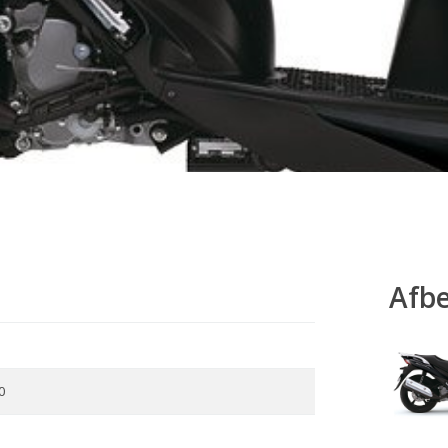
Afb
0