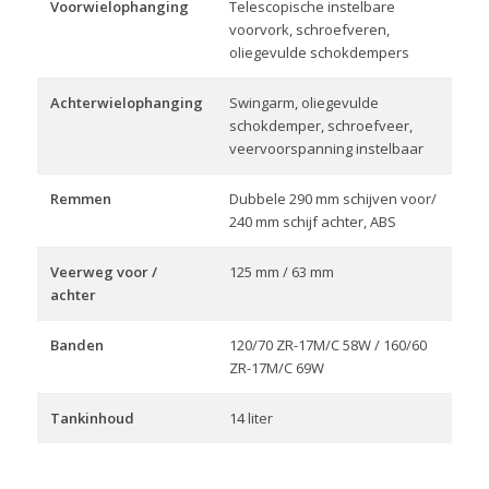
Voorwielophanging
Telescopische instelbare
voorvork, schroefveren,
oliegevulde schokdempers
Achterwielophanging
Swingarm, oliegevulde
schokdemper, schroefveer,
veervoorspanning instelbaar
Remmen
Dubbele 290 mm schijven voor/
240 mm schijf achter, ABS
Veerweg voor /
125 mm / 63 mm
achter
Banden
120/70 ZR-17M/C 58W / 160/60
ZR-17M/C 69W
Tankinhoud
14 liter