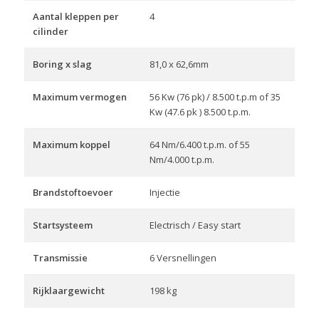
Aantal kleppen per
4
cilinder
Boring x slag
81,0 x 62,6mm
Maximum vermogen
56 Kw (76 pk) / 8.500 t.p.m of 35
Kw (47.6 pk ) 8.500 t.p.m.
Maximum koppel
64 Nm/6.400 t.p.m. of 55
Nm/4.000 t.p.m.
Brandstoftoevoer
Injectie
Startsysteem
Electrisch / Easy start
Transmissie
6 Versnellingen
Rijklaargewicht
198 kg