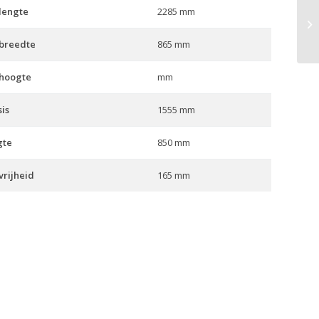
lengte
2285 mm
V-
 breedte
865 mm
 hoogte
mm
is
1555 mm
gte
850 mm
rijheid
165 mm