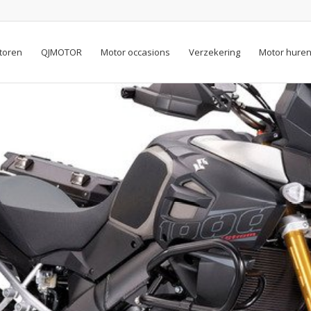
toren
QJMOTOR
Motor occasions
Verzekering
Motor hure