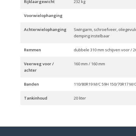
Rijklaargewicht
232 kg
Voorwielophanging
Achterwielophanging
Swingarm, schroefveer, oliegev
demping instelbaar
Remmen
dubbele 310 mm schijven voor / 2
Veerweg voor /
160 mm / 160 mm
achter
Banden
110/80R19 M/C 59H 150/70R17 M/
Tankinhoud
20 liter