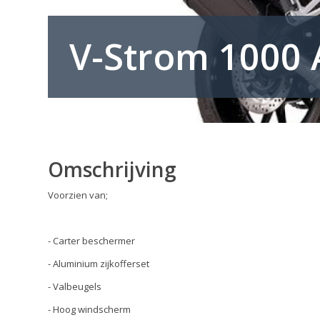
V-Strom 1000 
Omschrijving
Voorzien van;
- Carter beschermer
- Aluminium zijkofferset
- Valbeugels
- Hoog windscherm