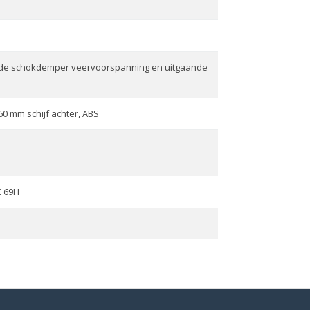
ulde schokdemper veervoorspanning en uitgaande
60 mm schijf achter, ABS
C 69H