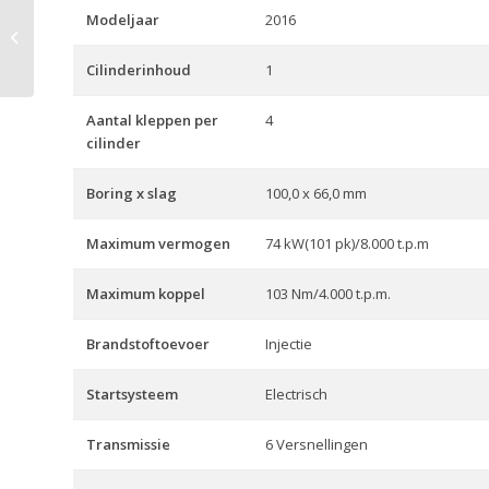
Modeljaar
2016
V-Strom 1000 A
Cilinderinhoud
1
Aantal kleppen per
4
cilinder
Boring x slag
100,0 x 66,0 mm
Maximum vermogen
74 kW(101 pk)/8.000 t.p.m
Maximum koppel
103 Nm/4.000 t.p.m.
Brandstoftoevoer
Injectie
Startsysteem
Electrisch
Transmissie
6 Versnellingen